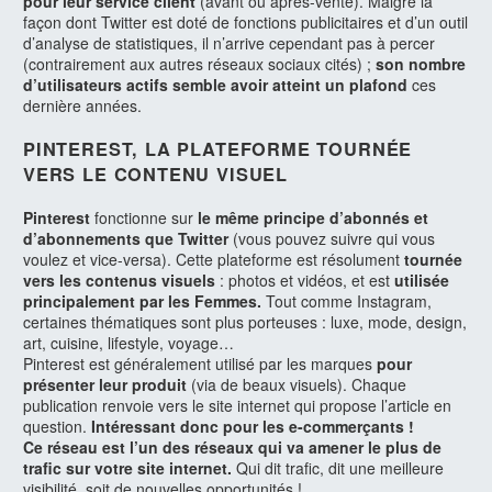
pour leur service client
(avant ou après-vente). Malgré la
façon dont Twitter est doté de fonctions publicitaires et d’un outil
d’analyse de statistiques, il n’arrive cependant pas à percer
(contrairement aux autres réseaux sociaux cités) ;
son nombre
d’utilisateurs actifs semble avoir atteint un plafond
ces
dernière années.
PINTEREST, LA PLATEFORME TOURNÉE
VERS LE CONTENU VISUEL
Pinterest
fonctionne sur
le même principe d’abonnés et
d’abonnements que Twitter
(vous pouvez suivre qui vous
voulez et vice-versa). Cette plateforme est résolument
tournée
vers les contenus visuels
: photos et vidéos, et est
utilisée
principalement par les Femmes.
Tout comme Instagram,
certaines thématiques sont plus porteuses : luxe, mode, design,
art, cuisine, lifestyle, voyage…
Pinterest est généralement utilisé par les marques
pour
présenter leur produit
(via de beaux visuels). Chaque
publication renvoie vers le site internet qui propose l’article en
question.
Intéressant donc pour les e-commerçants !
Ce réseau est l’un des réseaux qui va amener le plus de
trafic sur votre site internet.
Qui dit trafic, dit une meilleure
visibilité, soit de nouvelles opportunités !