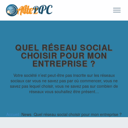
QUEL RÉSEAU SOCIAL
CHOISIR POUR MON
ENTREPRISE ?
Votre société n’est peut-être pas inscrite sur les réseaux
sociaux car vous ne savez pas par où commencer, vous ne
savez pas lequel choisir, vous ne savez pas sur combien de
réseaux vous souhaitez être présent…
Accueil
News
Quel réseau social choisir pour mon entreprise ?