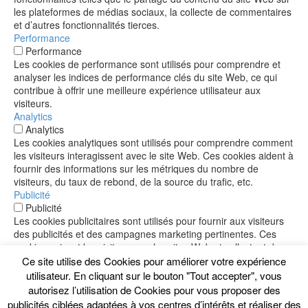
les plateformes de médias sociaux, la collecte de commentaires
et d’autres fonctionnalités tierces.
Performance
Performance
Les cookies de performance sont utilisés pour comprendre et
analyser les indices de performance clés du site Web, ce qui
contribue à offrir une meilleure expérience utilisateur aux
visiteurs.
Analytics
Analytics
Les cookies analytiques sont utilisés pour comprendre comment
les visiteurs interagissent avec le site Web. Ces cookies aident à
fournir des informations sur les métriques du nombre de
visiteurs, du taux de rebond, de la source du trafic, etc.
Publicité
Publicité
Les cookies publicitaires sont utilisés pour fournir aux visiteurs
des publicités et des campagnes marketing pertinentes. Ces
cookies suivent les visiteurs sur les sites Web et collectent des
informations pour fournir des publicités personnalisées.
Ce site utilise des Cookies pour améliorer votre expérience
Autres
utilisateur. En cliquant sur le bouton "Tout accepter", vous
Autres
autorisez l’utilisation de Cookies pour vous proposer des
Les autres cookies non classés sont ceux qui sont en cours
publicités ciblées adaptées à vos centres d’intérêts et réaliser des