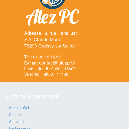
Adresse : 8, rue Hans List.
Z.A. Claude Monet
78290 Croissy-sur-Seine
Tél : 01.30.15.15.50
contact@alezpc.fr
E-mail :
Lundi - Jeudi : 9h00 - 18h00
Vendredi : 9h00 - 17h00
ALEZ PC AGENCE WEB
Agence Web
Contact
Actualités
Lexique web