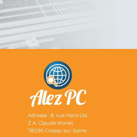
Adresse : 8, rue Hans List.
Z.A. Claude Monet
78290 Croissy-sur-Seine