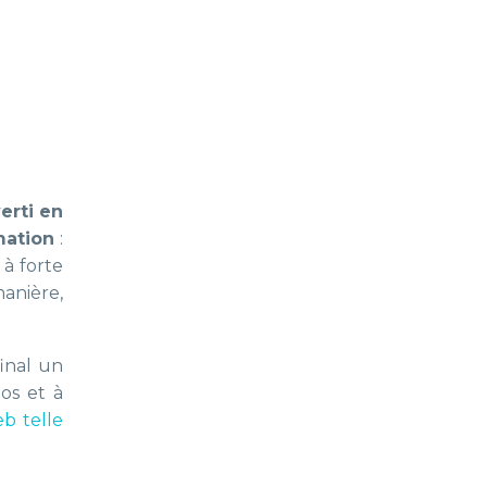
erti en
mation
:
 à forte
manière,
final un
os et à
b telle