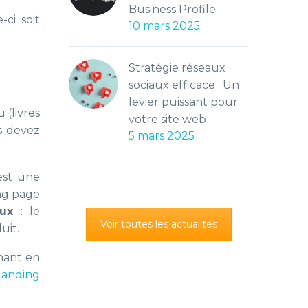
Business Profile
-ci soit
10 mars 2025
Stratégie réseaux
sociaux efficace : Un
levier puissant pour
 (livres
votre site web
us devez
5 mars 2025
est une
ing page
ux
: le
Voir toutes les actualités
uit.
nnant en
landing