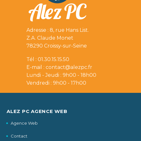
Adresse : 8, rue Hans List.
Z.A. Claude Monet
78290 Croissy-sur-Seine
Tél : 01.30.15.15.50
E-mail :
contact@alezpc.fr
Lundi - Jeudi : 9h00 - 18h00
Vendredi : 9h00 - 17h00
ALEZ PC AGENCE WEB
Agence Web
Contact